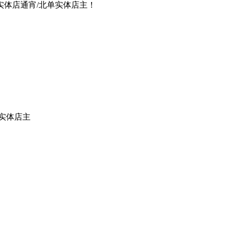
单实体店通宵/北单实体店主
！
单实体店主