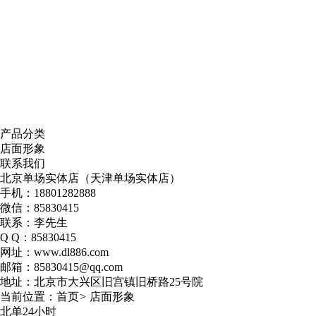
产品分类
店面形象
联系我们
北京单场实体店（天津单场实体店）
手机：18801282888
微信：85830415
联系：李先生
Q Q：85830415
网址：www.dl886.com
邮箱：85830415@qq.com
地址：北京市大兴区旧宫镇旧桥路25号院
当前位置：
首页
>
店面形象
北单24小时