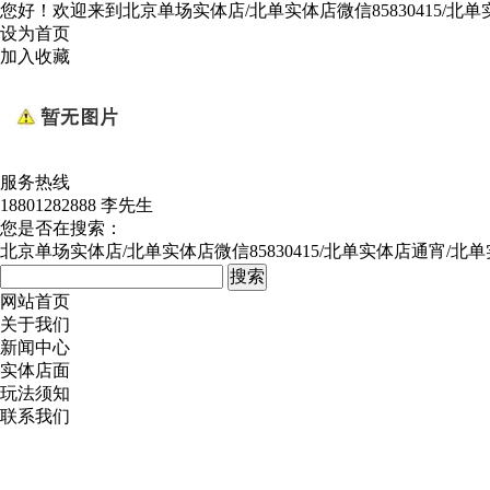
您好！欢迎来到
北京单场实体店/北单实体店微信85830415/北
设为首页
加入收藏
服务热线
18801282888 李先生
您是否在搜索：
北京单场实体店/北单实体店微信85830415/北单实体店通宵/北
网站首页
关于我们
新闻中心
实体店面
玩法须知
联系我们