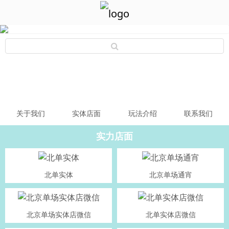
关于我们
实体店面
玩法介绍
联系我们
实力店面
北单实体
北京单场通宵
北京单场实体店微信
北单实体店微信